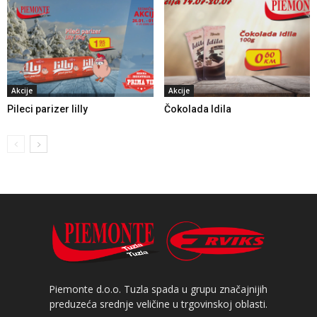
Akcije
Akcije
Pileci parizer lilly
Čokolada Idila
Piemonte d.o.o. Tuzla spada u grupu značajnijih
preduzeća srednje veličine u trgovinskoj oblasti.