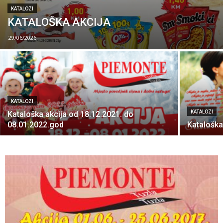
KATALOZI
KATALOŠKA AKCIJA
29/06/2026
KATALOZI
KATALOZI
Kataloška akcija od 18.12.2021. do
08.01.2022.god
Kataloška