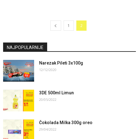
1
2
NAJPOPULARNIJE
Narezak Pileti 3x100g
12/12/2020
3DE 500ml Limun
20/05/2022
Čokolada Milka 300g oreo
29/04/2022