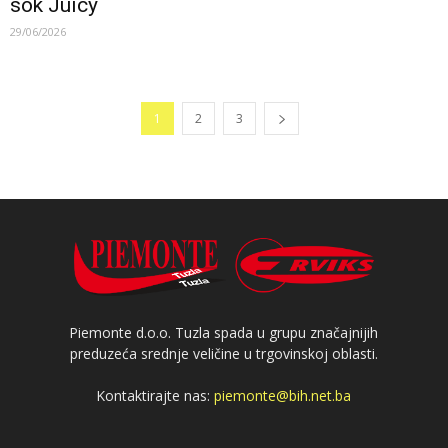
sok Juicy
29/06/2026
1
2
3
Piemonte d.o.o. Tuzla spada u grupu značajnijih
preduzeća srednje veličine u trgovinskoj oblasti.
Kontaktirajte nas:
piemonte@bih.net.ba