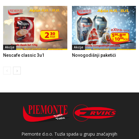
Akcije
Akcije
Nescafe classic 3u1
Novogodišnji paketići
Piemonte d.o.o. Tuzla spada u grupu značajnijih