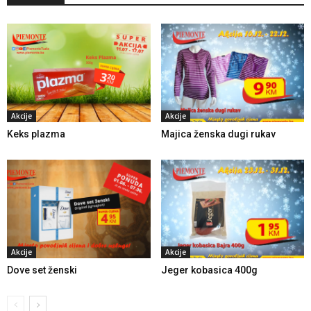
Akcije
Akcije
Keks plazma
Majica ženska dugi rukav
Akcije
Akcije
Dove set ženski
Jeger kobasica 400g