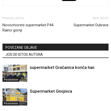
Previous article
Next article
Novootvoreni supermarket P44
Supermarket Dubrave
Rainci gornji
POVEZANE OBJAVE
JOŠ OD ISTOG AUTORA
supermarket Gračanica korića han
Poslovnice
Supermarket Gnojnica
Poslovnice