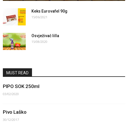
Keks Eurovafel 90g
15/06/2021
Osvježivač lilla
15/08/2020
MUST READ
PIPO SOK 250ml
03/02/2020
Pivo Laško
30/12/2017