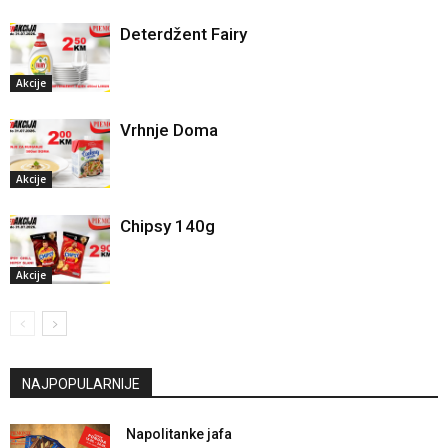
Deterdžent Fairy
Akcije
Vrhnje Doma
Akcije
Chipsy 140g
Akcije
NAJPOPULARNIJE
Napolitanke jafa