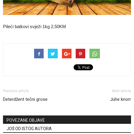
Pileći batkovi svježi 1kg 2,50KM
Previous article
Next article
Deterdžent tečni grose
Juhe knorr
POVEZANE OBJAVE
JOŠ OD ISTOG AUTORA