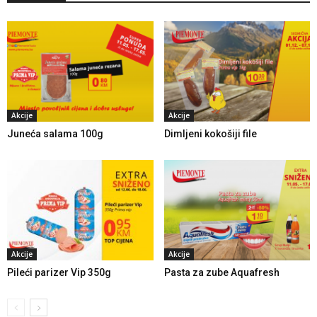
Akcije
Akcije
Juneća salama 100g
Dimljeni kokošiji file
Akcije
Akcije
Pileći parizer Vip 350g
Pasta za zube Aquafresh