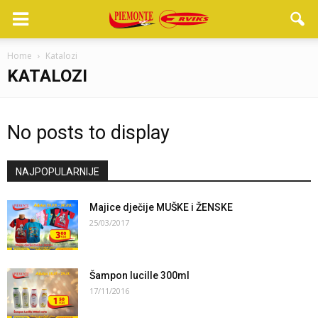
Home
Katalozi
KATALOZI
No posts to display
NAJPOPULARNIJE
Majice dječije MUŠKE i ŽENSKE
25/03/2017
Šampon lucille 300ml
17/11/2016