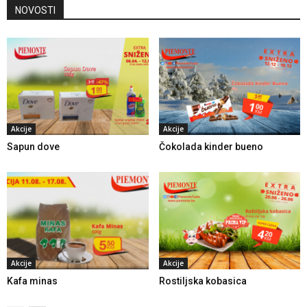
NOVOSTI
Akcije
Akcije
Sapun dove
Čokolada kinder bueno
Akcije
Akcije
Kafa minas
Rostiljska kobasica