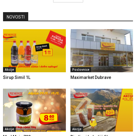
NOVOSTI
Akcije
Poslovnice
Sirup Simil 1L
Maximarket Dubrave
Akcije
Akcije