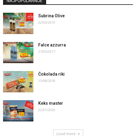
NAJPOPULARNIJE
Subrina Olive
22/02/2019
Falce azzurra
27/05/2017
Čokolada riki
13/08/2018
Keks master
22/01/2020
Load more