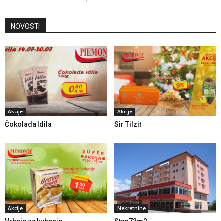
NOVOSTI
Akcije
Akcije
Čokolada Idila
Sir Tilzit
Akcije
Nekretnine
Vrhnje za kuhanje
Stan72m2