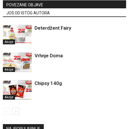
POVEZANE OBJAVE
JOŠ OD ISTOG AUTORA
Deterdžent Fairy
Akcije
Vrhnje Doma
Akcije
Chipsy 140g
Akcije
NAJPOPULARNIJE