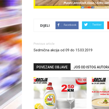
Twitter
Facebook
DIJELI
Previous article
Sedmična akcija od 09 do 15.03.2019
POVEZANE OBJAVE
JOŠ OD ISTOG AUTOR