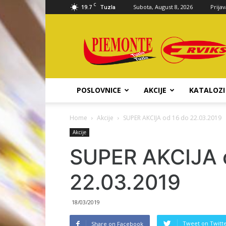
C
19.7
Subota, August 8, 2026
Prijav
Tuzla
Piemonte
d.o.o.
POSLOVNICE
AKCIJE
KATALOZI
Home
Akcije
SUPER AKCIJA od 16 do 22.03.2019
Akcije
SUPER AKCIJA 
22.03.2019
18/03/2019
Tweet on Twitt
Share on Facebook