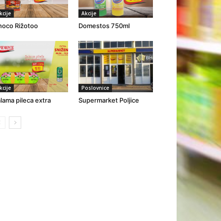
kcije
Akcije
oco Rižotoo
Domestos 750ml
kcije
Poslovnice
lama pileca extra
Supermarket Poljice