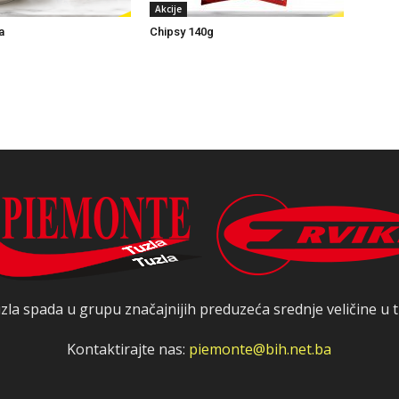
Akcije
a
Chipsy 140g
zla spada u grupu značajnijih preduzeća srednje veličine u t
Kontaktirajte nas:
piemonte@bih.net.ba