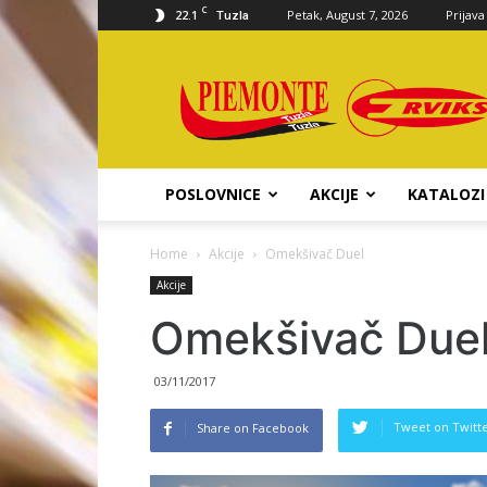
C
22.1
Petak, August 7, 2026
Prijava
Tuzla
Piemonte
d.o.o.
POSLOVNICE
AKCIJE
KATALOZI
Home
Akcije
Omekšivač Duel
Akcije
Omekšivač Due
03/11/2017
Tweet on Twitt
Share on Facebook