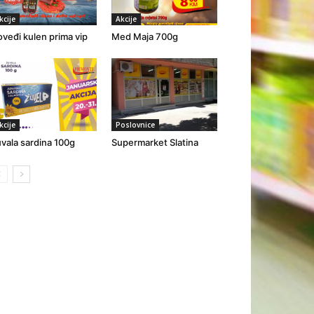
kcije
Akcije
veđi kulen prima vip
Med Maja 700g
kcije
Poslovnice
vala sardina 100g
Supermarket Slatina