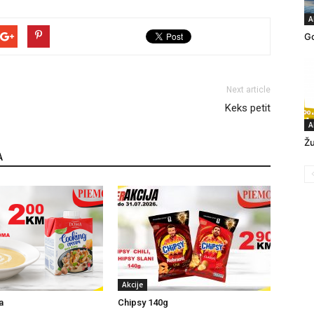
A
Go
Next article
Keks petit
A
Žu
A
Akcije
a
Chipsy 140g