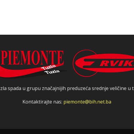
zla spada u grupu značajnijih preduzeća srednje veličine u t
Kontaktirajte nas:
piemonte@bih.net.ba