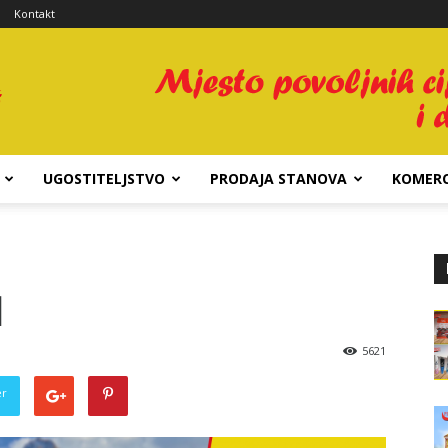
Kontakt
UGOSTITELJSTVO
PRODAJA STANOVA
KOMERC
l
5621
er