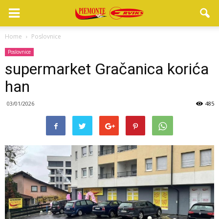
Home
Poslovnice
Poslovnice
supermarket Gračanica korića
han
03/01/2026
485