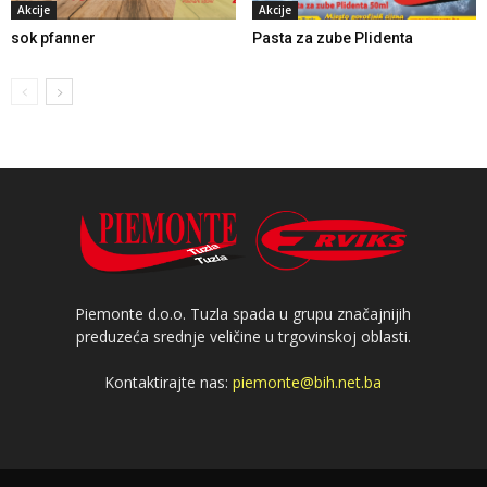
Akcije
Akcije
sok pfanner
Pasta za zube Plidenta
Piemonte d.o.o. Tuzla spada u grupu značajnijih
preduzeća srednje veličine u trgovinskoj oblasti.
Kontaktirajte nas:
piemonte@bih.net.ba