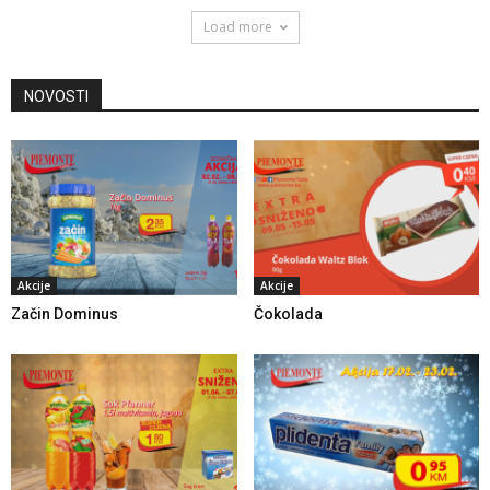
Load more
NOVOSTI
Akcije
Akcije
Začin Dominus
Čokolada