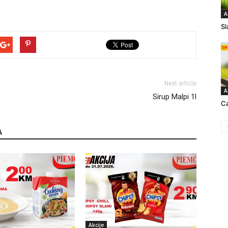
A
Sl
Next article
A
Sirup Malpi 1l
Ca
A
Akcije