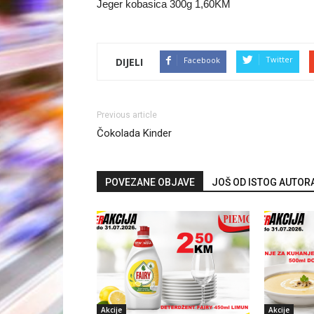
Jeger kobasica 300g 1,60KM
Twitter
Facebook
DIJELI
Previous article
Čokolada Kinder
POVEZANE OBJAVE
JOŠ OD ISTOG AUTOR
Akcije
Akcije