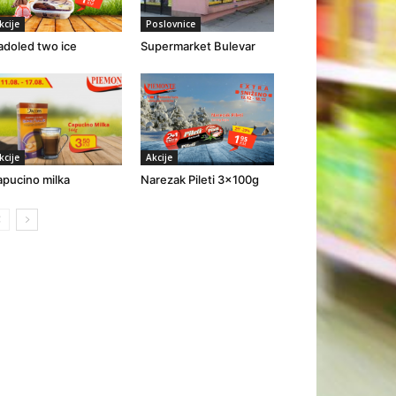
kcije
Poslovnice
adoled two ice
Supermarket Bulevar
kcije
Akcije
pucino milka
Narezak Pileti 3x100g