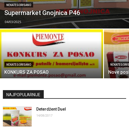
NEKATEGORISANO
Supermarket Gnojnica P46
04/03/2025
NEKATEGORISANO
NEKATEGORI
KONKURS ZA POSAO
Nove posl
NAJPOPULARNIJE
Deterdžent Duel
14/08/2017