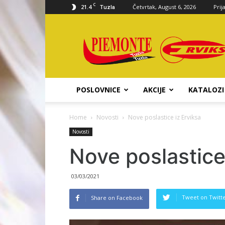
C
21.4
Četvrtak, August 6, 2026
Prij
Tuzla
Piemonte
d.o.o.
POSLOVNICE
AKCIJE
KATALOZI
Home
Novosti
Nove poslastice iz Erviksa
Novosti
Nove poslastice
03/03/2021
Tweet on Twitt
Share on Facebook