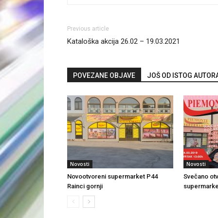
Previous article
Kataloška akcija 26.02 – 19.03.2021
POVEZANE OBJAVE
JOŠ OD ISTOG AUTOR
Novosti
Novosti
Novootvoreni supermarket P44
Svečano ot
Rainci gornji
supermarket