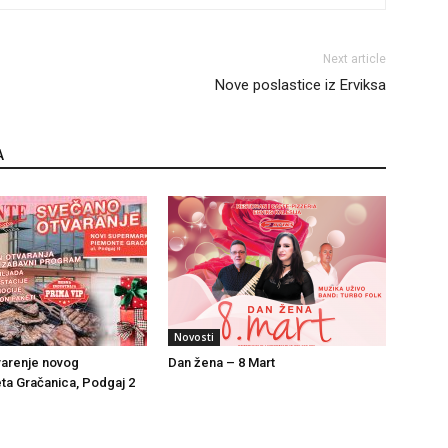
Next article
Nove poslastice iz Erviksa
A
Novosti
varenje novog
Dan žena – 8 Mart
a Gračanica, Podgaj 2