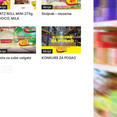
kcije
Akcije
ATZ ROLL MINI 275g
Stoljnak – musema
HOCO, MILK
kcije
Akcije
sta za zube colgate
KONKURS ZA POSAO