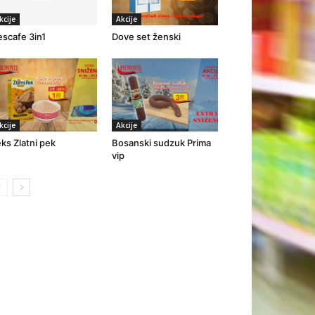
kcije
Akcije
scafe 3in1
Dove set ženski
kcije
Akcije
ks Zlatni pek
Bosanski sudzuk Prima
vip