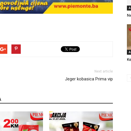
A
Ne
A
Ke
Next article
Jeger kobasica Prima vip
A