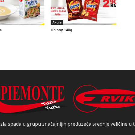
Akcije
a
Chipsy 140g
zla spada u grupu značajnijih preduzeća srednje veličine u t