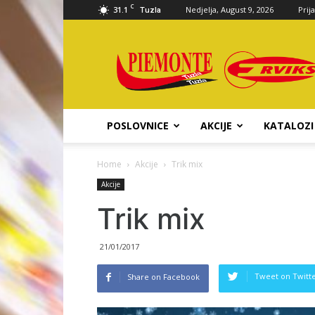
C
31.1
Nedjelja, August 9, 2026
Prij
Tuzla
Piemonte
d.o.o.
POSLOVNICE
AKCIJE
KATALOZI
Home
Akcije
Trik mix
Akcije
Trik mix
21/01/2017
Tweet on Twitt
Share on Facebook