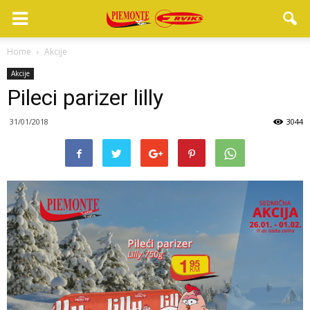
Home
Akcije
Akcije
Pileci parizer lilly
31/01/2018
3044