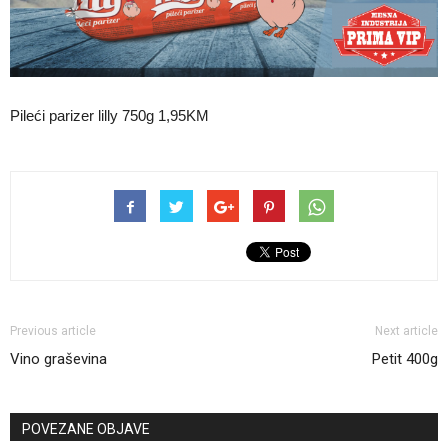
Pileći parizer lilly 750g 1,95KM
Previous article
Next article
Vino graševina
Petit 400g
POVEZANE OBJAVE