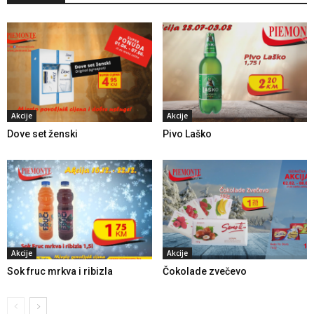
Akcije
Akcije
Dove set ženski
Pivo Laško
Akcije
Akcije
Sok fruc mrkva i ribizla
Čokolade zvečevo