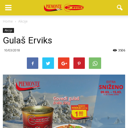
Home
Akcije
Akcije
Gulaš Erviks
10/03/2018
3506