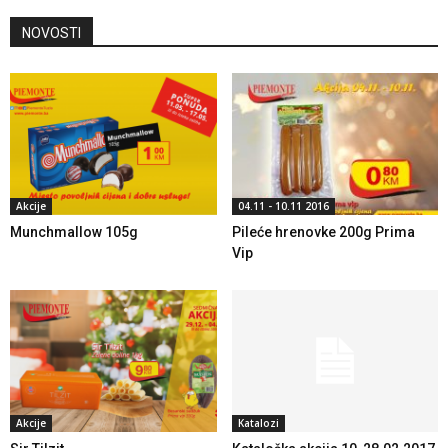
NOVOSTI
Akcije
04.11 - 10.11 2016
Munchmallow 105g
Pileće hrenovke 200g Prima
Vip
Akcije
Katalozi