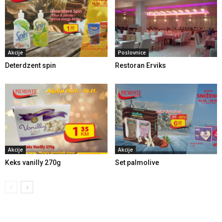
Akcije
Poslovnice
Deterdzent spin
Restoran Erviks
Akcije
Akcije
Keks vanilly 270g
Set palmolive