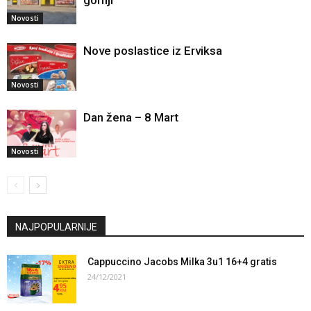
gornji
Novosti
Nove poslastice iz Erviksa
Novosti
Dan žena – 8 Mart
Novosti
NAJPOPULARNIJE
Cappuccino Jacobs Milka 3u1 16+4 gratis
24/12/2021