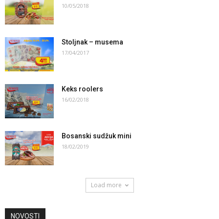
10/05/2018
Stoljnak – musema
17/04/2017
Keks roolers
16/02/2018
Bosanski sudžuk mini
18/02/2019
Load more
NOVOSTI