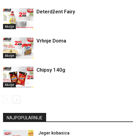
Deterdžent Fairy
Akcije
Vrhnje Doma
Akcije
Chipsy 140g
Akcije
NAJPOPULARNIJE
Jeger kobasica