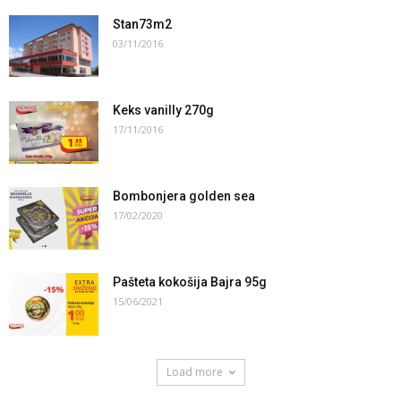
Stan73m2
03/11/2016
Keks vanilly 270g
17/11/2016
Bombonjera golden sea
17/02/2020
Pašteta kokošija Bajra 95g
15/06/2021
Load more