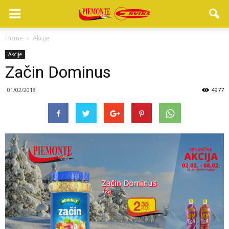
Home
Akcije
Akcije
Začin Dominus
01/02/2018
4977