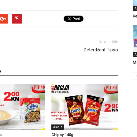
A
Ke
Next article
Deterdžent Tipso
A
Mi
A
Akcije
a
Chipsy 140g