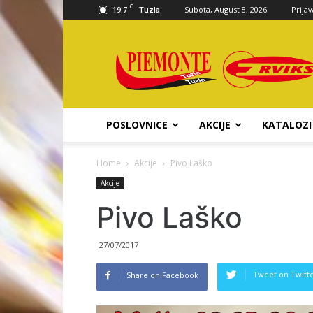
C
19.7
Subota, August 8, 2026
Prijav
Tuzla
Piemonte
d.o.o.
POSLOVNICE
AKCIJE
KATALOZI
Home
Akcije
Pivo Laško
Akcije
Pivo Laško
27/07/2017
Tweet on Twitt
Share on Facebook