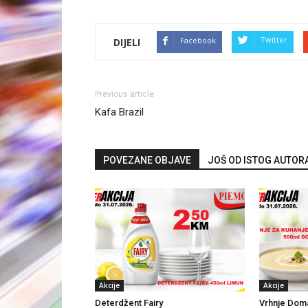
Twitter
Facebook
DIJELI
Previous article
Kafa Brazil
POVEZANE OBJAVE
JOŠ OD ISTOG AUTOR
Akcije
Akcije
Deterdžent Fairy
Vrhnje Dom