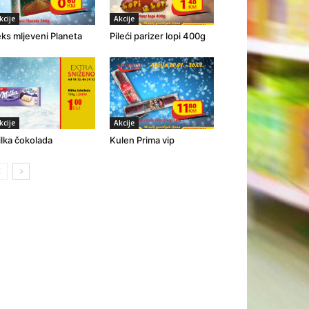
kcije
Akcije
ks mljeveni Planeta
Pileći parizer lopi 400g
kcije
Akcije
lka čokolada
Kulen Prima vip