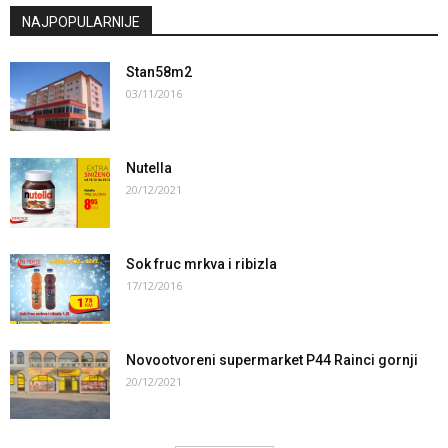
NAJPOPULARNIJE
Stan58m2
03/11/2016
Nutella
20/12/2021
Sok fruc mrkva i ribizla
17/12/2016
Novootvoreni supermarket P44 Rainci gornji
20/12/2021