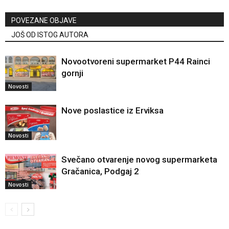
POVEZANE OBJAVE
JOŠ OD ISTOG AUTORA
Novootvoreni supermarket P44 Rainci
gornji
Novosti
Nove poslastice iz Erviksa
Novosti
Svečano otvarenje novog supermarketa
Gračanica, Podgaj 2
Novosti