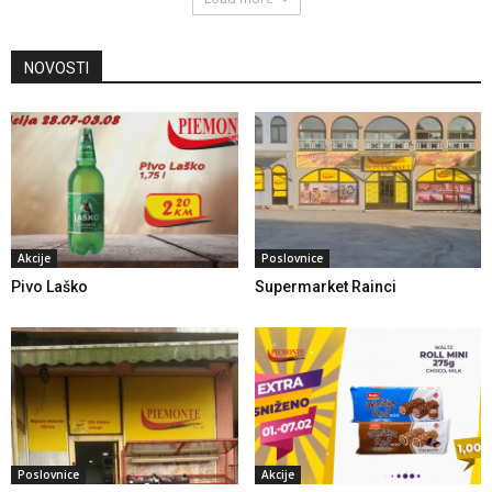
NOVOSTI
Akcije
Poslovnice
Pivo Laško
Supermarket Rainci
Poslovnice
Akcije