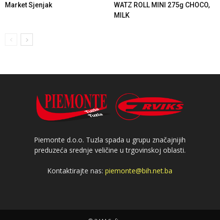
Market Sjenjak
WATZ ROLL MINI 275g CHOCO,
MILK
Piemonte d.o.o. Tuzla spada u grupu značajnijih
preduzeća srednje veličine u trgovinskoj oblasti.
Kontaktirajte nas:
piemonte@bih.net.ba