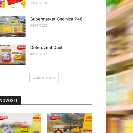
10/02/2020
Supermarket Gnojnica P46
04/03/2025
Deterdžent Duel
08/07/2017
Load more
NOVOSTI