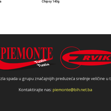
a
Chipsy 140g
zla spada u grupu značajnijih preduzeća srednje veličine u t
Kontaktirajte nas:
piemonte@bih.net.ba