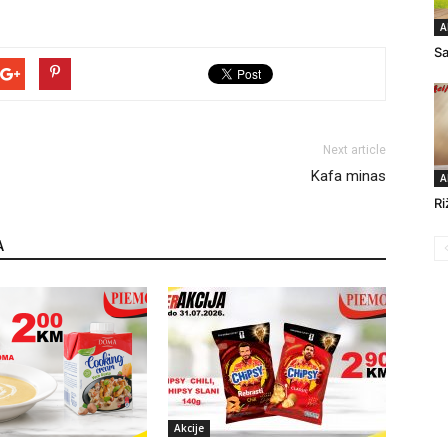
A
Sa
Next article
Kafa minas
A
Ri
A
Akcije