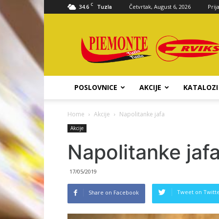
C
34.6
Četvrtak, August 6, 2026
Prij
Tuzla
Piemonte
d.o.o.
POSLOVNICE
AKCIJE
KATALOZI
Home
Akcije
Napolitanke jafa
Akcije
Napolitanke jaf
17/05/2019
Tweet on Twitt
Share on Facebook