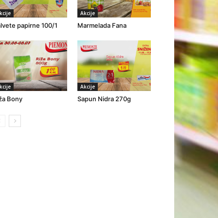
kcije
Akcije
lvete papirne 100/1
Marmelada Fana
kcije
Akcije
ža Bony
Sapun Nidra 270g