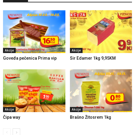
Akcije
Akcije
Goveđa pečenica Prima vip
Sir Edamer 1kg 9,95KM
Akcije
Akcije
Čipa way
Brašno Žitosrem 1kg