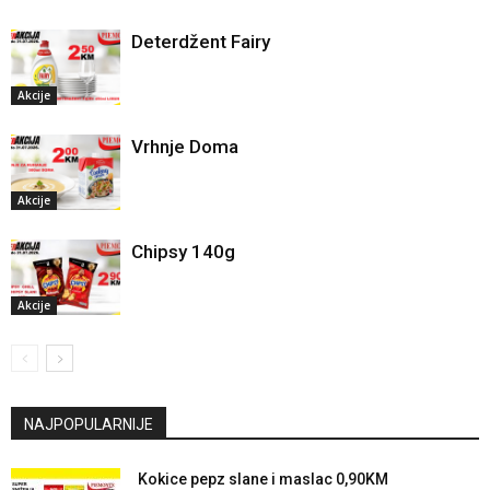
Deterdžent Fairy
Akcije
Vrhnje Doma
Akcije
Chipsy 140g
Akcije
NAJPOPULARNIJE
Kokice pepz slane i maslac 0,90KM