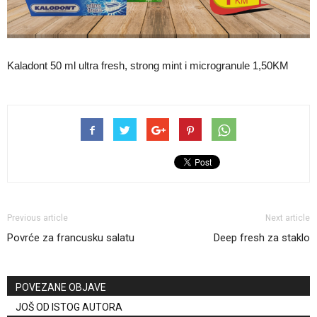
Kaladont 50 ml ultra fresh, strong mint i microgranule 1,50KM
Previous article
Next article
Povrće za francusku salatu
Deep fresh za staklo
POVEZANE OBJAVE
JOŠ OD ISTOG AUTORA