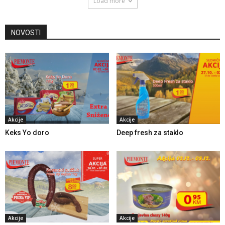
Load more
NOVOSTI
Akcije
Akcije
Keks Yo doro
Deep fresh za staklo
Akcije
Akcije